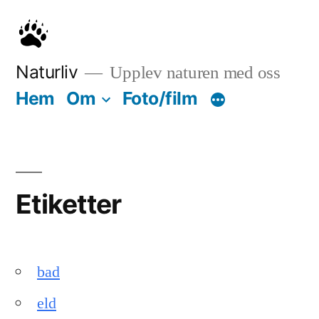
Hoppa
till
innehåll
Naturliv
Upplev naturen med oss
Hem
Om
Foto/film
Etiketter
bad
eld