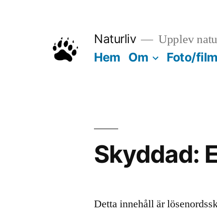
Hoppa
till
Naturliv
Upplev natu
innehåll
Hem
Om
Foto/fil
Skyddad: 
Detta innehåll är lösenordssk