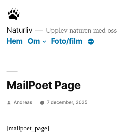
Hoppa
till
innehåll
Naturliv
Upplev naturen med oss
Hem
Om
Foto/film
MailPoet Page
Publicerat
Andreas
7 december, 2025
av
[mailpoet_page]